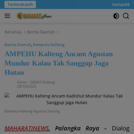
Langsung
Terimakasih
Sempatkanla
ke
konten
Beranda
Berita Daerah
Berita Daerah
,
Pemprov Kalteng
AMPEHU Kalteng Ancam Agustan
Mundur Kalau Tak Sanggup Jaga
Hutan
Admin
-
DISHUT Kalteng
28/10/2025
Kadishut Kalteng Agustus Saining
MAHARATINEWS
, Palangka Raya
–
Dialog