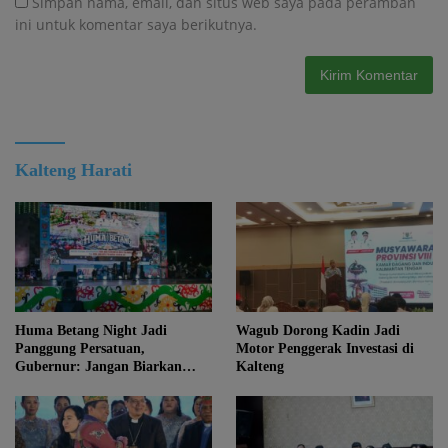
Simpan nama, email, dan situs web saya pada peramban
ini untuk komentar saya berikutnya.
Kalteng Harati
Huma Betang Night Jadi
Wagub Dorong Kadin Jadi
Panggung Persatuan,
Motor Penggerak Investasi di
Gubernur: Jangan Biarkan
Kalteng
Kemajuan Menghapus Jati Diri
Kalteng