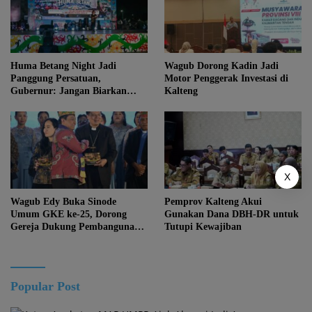
Huma Betang Night Jadi
Wagub Dorong Kadin Jadi
Panggung Persatuan,
Motor Penggerak Investasi di
Gubernur: Jangan Biarkan
Kalteng
Kemajuan Menghapus Jati Diri
Kalteng
X
Wagub Edy Buka Sinode
Pemprov Kalteng Akui
Umum GKE ke-25, Dorong
Gunakan Dana DBH-DR untuk
Gereja Dukung Pembangunan
Tutupi Kewajiban
Kalteng
Popular Post