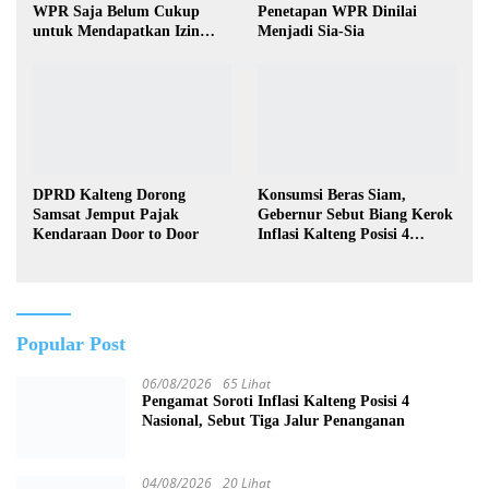
WPR Saja Belum Cukup
Penetapan WPR Dinilai
untuk Mendapatkan Izin
Menjadi Sia-Sia
Pertambangan Rakyat
DPRD Kalteng Dorong
Konsumsi Beras Siam,
Samsat Jemput Pajak
Gebernur Sebut Biang Kerok
Kendaraan Door to Door
Inflasi Kalteng Posisi 4
Nasional
Popular Post
06/08/2026
65 Lihat
Pengamat Soroti Inflasi Kalteng Posisi 4
Nasional, Sebut Tiga Jalur Penanganan
04/08/2026
20 Lihat