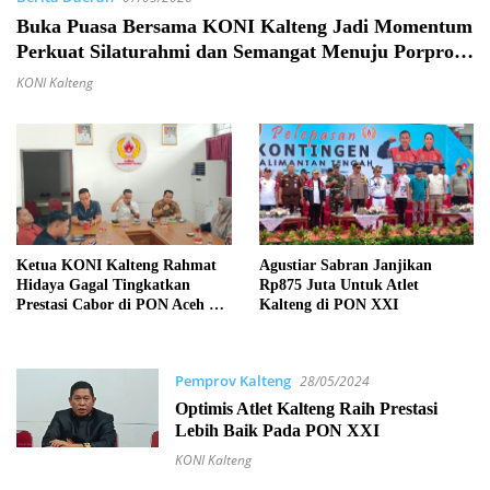
Buka Puasa Bersama KONI Kalteng Jadi Momentum
Perkuat Silaturahmi dan Semangat Menuju Porprov
2026
KONI Kalteng
Ketua KONI Kalteng Rahmat
Agustiar Sabran Janjikan
Hidaya Gagal Tingkatkan
Rp875 Juta Untuk Atlet
Prestasi Cabor di PON Aceh –
Kalteng di PON XXI
Sumut 2024
Pemprov Kalteng
28/05/2024
Optimis Atlet Kalteng Raih Prestasi
Lebih Baik Pada PON XXI
KONI Kalteng