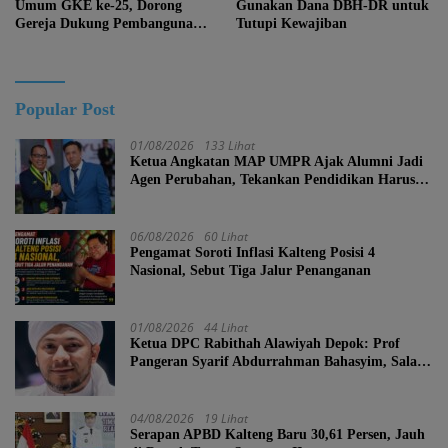
Umum GKE ke-25, Dorong
Gunakan Dana DBH-DR untuk
Gereja Dukung Pembangunan
Tutupi Kewajiban
Kalteng
Popular Post
01/08/2026
133 Lihat
Ketua Angkatan MAP UMPR Ajak Alumni Jadi
Agen Perubahan, Tekankan Pendidikan Harus
Berkarakter
06/08/2026
60 Lihat
Pengamat Soroti Inflasi Kalteng Posisi 4
Nasional, Sebut Tiga Jalur Penanganan
01/08/2026
44 Lihat
Ketua DPC Rabithah Alawiyah Depok: Prof
Pangeran Syarif Abdurrahman Bahasyim, Salah
Satu Kader yang Sangat Layak Menjadi Calon
Ketua Umum Rabitah Alawiyah
04/08/2026
19 Lihat
Serapan APBD Kalteng Baru 30,61 Persen, Jauh