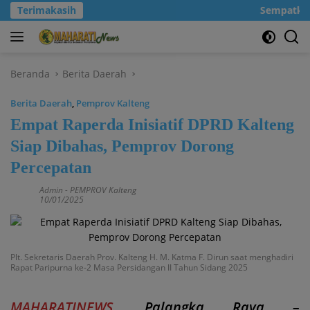
Langsung
Terimakasih
Sempatkanla
ke
konten
Beranda
Berita Daerah
Berita Daerah
,
Pemprov Kalteng
Empat Raperda Inisiatif DPRD Kalteng
Siap Dibahas, Pemprov Dorong
Percepatan
Admin
-
PEMPROV Kalteng
10/01/2025
Plt. Sekretaris Daerah Prov. Kalteng H. M. Katma F. Dirun saat menghadiri
Rapat Paripurna ke-2 Masa Persidangan II Tahun Sidang 2025
MAHARATINEWS
, Palangka Raya –