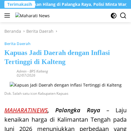
Langsung
wati Dilaporkan Hilang di Palangka Raya, Polisi Minta Warga Ba
Terimakasih
ke
konten
Beranda
Berita Daerah
Berita Daerah
Kapuas Jadi Daerah dengan Inflasi
Tertinggi di Kalteng
Admin
-
BPS Kalteng
02/07/2026
Dok. Salah satu icon Kabupaten Kapuas
MAHARATINEWS
, Palangka Raya
–
Laju
kenaikan harga di Kalimantan Tengah pada
Juni 2026 menunjukkan perbedaan yang