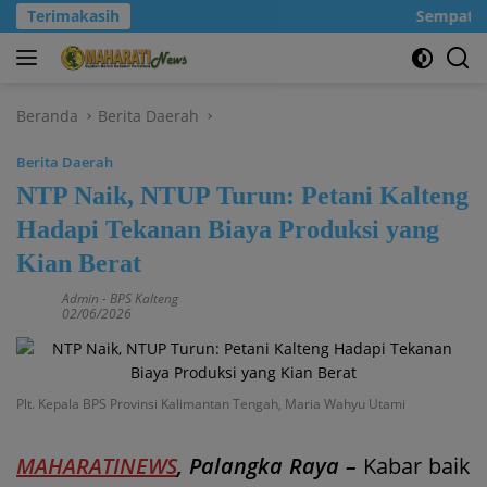
Langsung
Terimakasih
Sempatkanl
ke
konten
Beranda
Berita Daerah
Berita Daerah
NTP Naik, NTUP Turun: Petani Kalteng
Hadapi Tekanan Biaya Produksi yang
Kian Berat
Admin
-
BPS Kalteng
02/06/2026
Plt. Kepala BPS Provinsi Kalimantan Tengah, Maria Wahyu Utami
MAHARATINEWS
, Palangka Raya –
Kabar baik