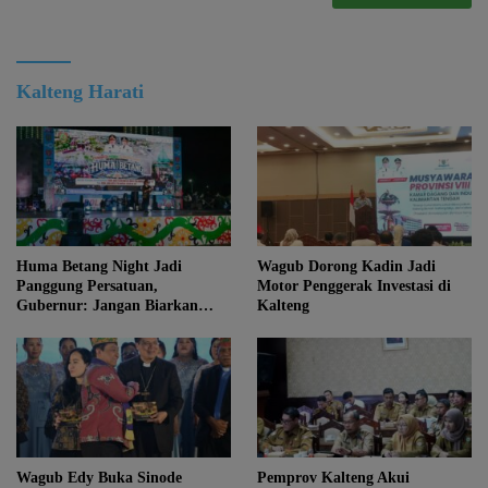
Kalteng Harati
Huma Betang Night Jadi
Wagub Dorong Kadin Jadi
Panggung Persatuan,
Motor Penggerak Investasi di
Gubernur: Jangan Biarkan
Kalteng
Kemajuan Menghapus Jati Diri
Kalteng
Wagub Edy Buka Sinode
Pemprov Kalteng Akui