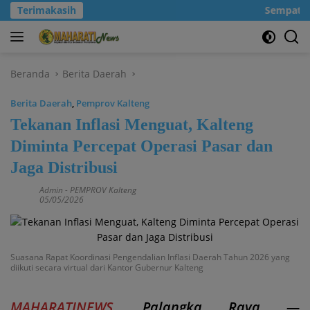
Langsung
Terimakasih
Sempatkanl
ke
konten
Beranda
Berita Daerah
Berita Daerah
,
Pemprov Kalteng
Tekanan Inflasi Menguat, Kalteng
Diminta Percepat Operasi Pasar dan
Jaga Distribusi
Admin
-
PEMPROV Kalteng
05/05/2026
Suasana Rapat Koordinasi Pengendalian Inflasi Daerah Tahun 2026 yang
diikuti secara virtual dari Kantor Gubernur Kalteng
MAHARATINEWS
, Palangka Raya —