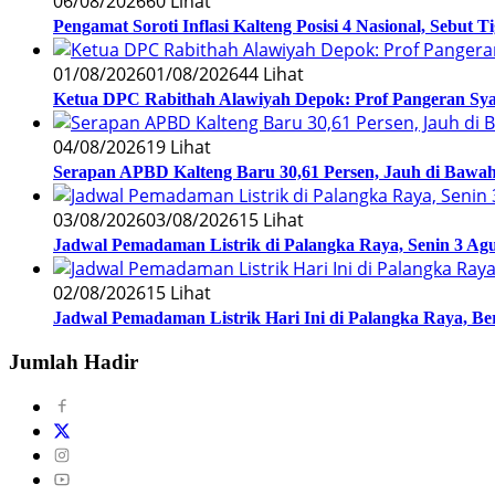
06/08/2026
60 Lihat
Pengamat Soroti Inflasi Kalteng Posisi 4 Nasional, Sebut 
01/08/2026
01/08/2026
44 Lihat
Ketua DPC Rabithah Alawiyah Depok: Prof Pangeran Sy
04/08/2026
19 Lihat
Serapan APBD Kalteng Baru 30,61 Persen, Jauh di Bawah 
03/08/2026
03/08/2026
15 Lihat
Jadwal Pemadaman Listrik di Palangka Raya, Senin 3 Agu
02/08/2026
15 Lihat
Jadwal Pemadaman Listrik Hari Ini di Palangka Raya, B
Jumlah Hadir