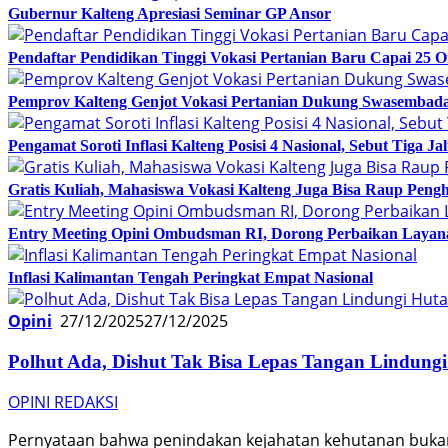
Gubernur Kalteng Apresiasi Seminar GP Ansor
Pendaftar Pendidikan Tinggi Vokasi Pertanian Baru Capai 25 
Pemprov Kalteng Genjot Vokasi Pertanian Dukung Swasembad
Pengamat Soroti Inflasi Kalteng Posisi 4 Nasional, Sebut Tiga J
Gratis Kuliah, Mahasiswa Vokasi Kalteng Juga Bisa Raup Pengh
Entry Meeting Opini Ombudsman RI, Dorong Perbaikan Layana
Inflasi Kalimantan Tengah Peringkat Empat Nasional
Opini
27/12/2025
27/12/2025
Polhut Ada, Dishut Tak Bisa Lepas Tangan Lindung
OPINI REDAKSI
Pernyataan bahwa penindakan kejahatan kehutanan bukan