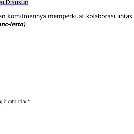
ai Disusun
skan komitmennya memperkuat kolaborasi lint
nc-lesta)
jib ditandai
*