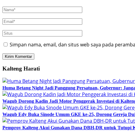
Simpan nama, email, dan situs web saya pada peramban
Kalteng Harati
Huma Betang Night Jadi Panggung Persatuan, Gubernur: Janga
Wagub Dorong Kadin Jadi Motor Penggerak Investasi di Kalten
Wagub Edy Buka Sinode Umum GKE ke-25, Dorong Gereja Du
Pemprov Kalteng Akui Gunakan Dana DBH-DR untuk Tutupi 