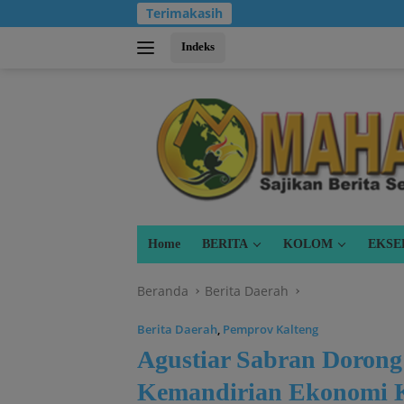
Langsung
Terimakasih
ke
konten
Indeks
Home
BERITA
KOLOM
EKSE
Beranda
Berita Daerah
Berita Daerah
,
Pemprov Kalteng
Agustiar Sabran Doron
Kemandirian Ekonomi K