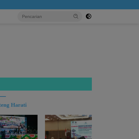
..!
teng Harati