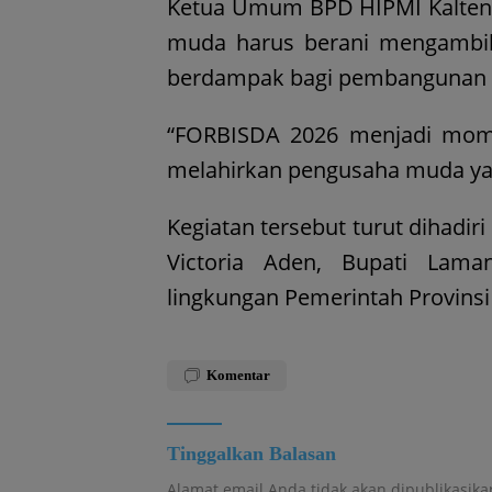
Ketua Umum BPD HIPMI Kalteng,
muda harus berani mengambil
berdampak bagi pembangunan 
“FORBISDA 2026 menjadi mom
melahirkan pengusaha muda yan
Kegiatan tersebut turut dihadir
Victoria Aden, Bupati Lam
lingkungan Pemerintah Provins
Komentar
Tinggalkan Balasan
Alamat email Anda tidak akan dipublikasika