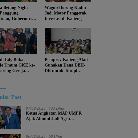
 Betang Night
Wagub Dorong Kadin
 Panggung
Jadi Motor Penggerak
atuan, Gubernur:
Investasi di Kalteng
an Biarkan
juan Menghapus
Diri Kalteng
b Edy Buka
Pemprov Kalteng Akui
de Umum GKE ke-
Gunakan Dana DBH-
Dorong Gereja
DR untuk Tutupi
ung Pembangunan
Kewajiban
eng
ular Post
01/08/2026
133 Lihat
Ketua Angkatan MAP UMPR
Ajak Alumni Jadi Agen
Perubahan, Tekankan Pendidikan
Harus Berkarakter
06/08/2026
60 Lihat