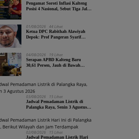
Pengamat Soroti Inflasi Kalteng
Posisi 4 Nasional, Sebut Tiga Jalur
Penanganan
01/08/2026
44 Lihat
Ketua DPC Rabithah Alawiyah
Depok: Prof Pangeran Syarif
Abdurrahman Bahasyim, Salah
Satu Kader yang Sangat Layak
Menjadi Calon Ketua Umum
04/08/2026
19 Lihat
Rabitah Alawiyah
Serapan APBD Kalteng Baru
30,61 Persen, Jauh di Bawah
Target Semester II
03/08/2026
15 Lihat
Jadwal Pemadaman Listrik di
Palangka Raya, Senin 3 Agustus
2026
02/08/2026
15 Lihat
Jadwal Pemadaman Listrik Hari