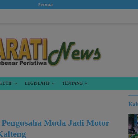
Sempatkanlah untuk klik iklan, karena itu gratis.
KUTIF
LEGISLATIF
TENTANG
Kal
g Pengusaha Muda Jadi Motor
alteng