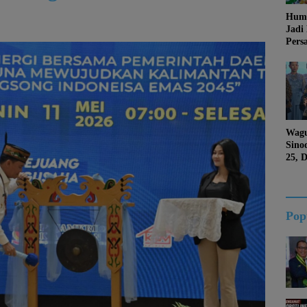
Huma
Jadi
Pers
Jang
Kema
Jati 
Wagu
Sino
25, 
Duk
Kalt
Pop