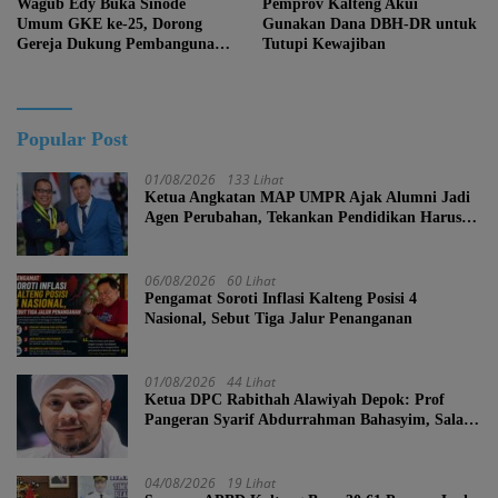
Wagub Edy Buka Sinode
Pemprov Kalteng Akui
Umum GKE ke-25, Dorong
Gunakan Dana DBH-DR untuk
Gereja Dukung Pembangunan
Tutupi Kewajiban
Kalteng
Popular Post
01/08/2026
133 Lihat
Ketua Angkatan MAP UMPR Ajak Alumni Jadi
Agen Perubahan, Tekankan Pendidikan Harus
Berkarakter
06/08/2026
60 Lihat
Pengamat Soroti Inflasi Kalteng Posisi 4
Nasional, Sebut Tiga Jalur Penanganan
01/08/2026
44 Lihat
Ketua DPC Rabithah Alawiyah Depok: Prof
Pangeran Syarif Abdurrahman Bahasyim, Salah
Satu Kader yang Sangat Layak Menjadi Calon
Ketua Umum Rabitah Alawiyah
04/08/2026
19 Lihat