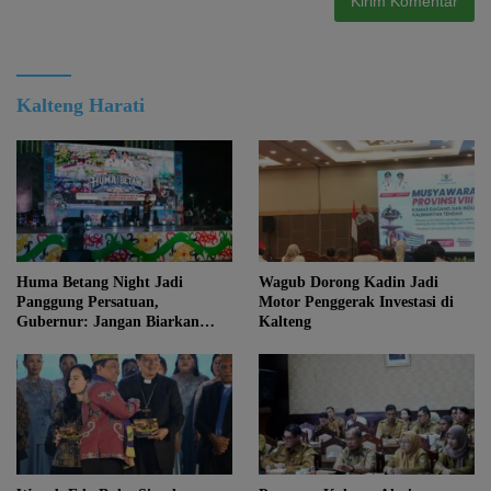
Kalteng Harati
Huma Betang Night Jadi
Wagub Dorong Kadin Jadi
Panggung Persatuan,
Motor Penggerak Investasi di
Gubernur: Jangan Biarkan
Kalteng
Kemajuan Menghapus Jati Diri
Kalteng