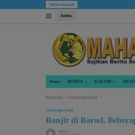
Langsung
Terimakasih
ke
konten
Indeks
Home
BERITA
KOLOM
EKSE
Beranda
Uncategorized
Uncategorized
Banjir di Barsel, Beber
Admin