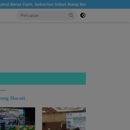
s Siam, Gebernur Sebut Biang Kerok Inflasi Kalteng Posisi 4 Nas
teng Harati