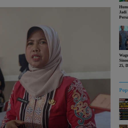
Huma
Jadi
Pers
Jang
Kema
Jati 
Wagu
Sino
25, 
Duk
Kalt
Pop