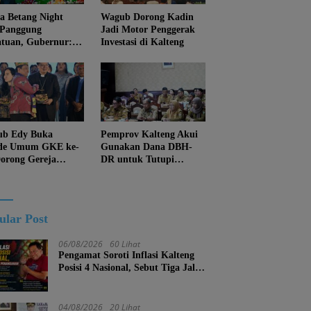
 Betang Night
Wagub Dorong Kadin
 Panggung
Jadi Motor Penggerak
atuan, Gubernur:
Investasi di Kalteng
an Biarkan
juan Menghapus
Diri Kalteng
b Edy Buka
Pemprov Kalteng Akui
de Umum GKE ke-
Gunakan Dana DBH-
Dorong Gereja
DR untuk Tutupi
ung Pembangunan
Kewajiban
eng
ular Post
06/08/2026
60 Lihat
Pengamat Soroti Inflasi Kalteng
Posisi 4 Nasional, Sebut Tiga Jalur
Penanganan
04/08/2026
20 Lihat