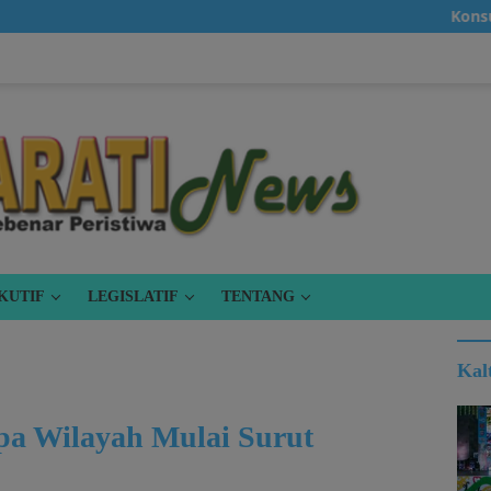
Konsumsi Bera
KUTIF
LEGISLATIF
TENTANG
Kal
apa Wilayah Mulai Surut