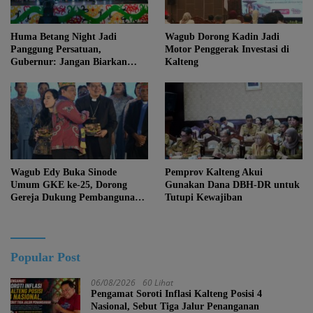
Huma Betang Night Jadi
Wagub Dorong Kadin Jadi
Panggung Persatuan,
Motor Penggerak Investasi di
Gubernur: Jangan Biarkan
Kalteng
Kemajuan Menghapus Jati Diri
Kalteng
Wagub Edy Buka Sinode
Pemprov Kalteng Akui
Umum GKE ke-25, Dorong
Gunakan Dana DBH-DR untuk
Gereja Dukung Pembangunan
Tutupi Kewajiban
Kalteng
Popular Post
06/08/2026
60 Lihat
Pengamat Soroti Inflasi Kalteng Posisi 4
Nasional, Sebut Tiga Jalur Penanganan