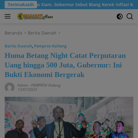
Langsung
nsumsi Beras Siam, Gebernur Sebut Biang Kerok Inflasi Kalteng P
Terimakasih
ke
konten
Beranda
Berita Daerah
Berita Daerah
,
Pemprov Kalteng
Huma Betang Night Catat Perputaran
Uang hingga 500 Juta, Gubernur: Ini
Bukti Ekonomi Bergerak
Admin
-
PEMPROV Kalteng
13/07/2025