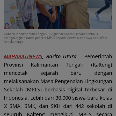
Gubernur Kalimantan Tengah H. Agustiar Sabran secara simbolis
mengalungkan tanda peserta MPLS kepada perwakilan siswa baru (Foto:
mmckalteng)
MAHARATINEWS
, Barito Utara
–
Pemerintah
Provinsi Kalimantan Tengah (Kalteng)
mencetak sejarah baru dengan
melaksanakan Masa Pengenalan Lingkungan
Sekolah (MPLS) berbasis digital terbesar di
Indonesia. Lebih dari 30.000 siswa baru kelas
X SMA, SMK, dan SKH dari 442 sekolah di
seluruh Kalteng mengikuti MPLS secara