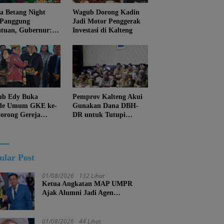
 Betang Night
Wagub Dorong Kadin
 Panggung
Jadi Motor Penggerak
atuan, Gubernur:
Investasi di Kalteng
an Biarkan
juan Menghapus
Diri Kalteng
b Edy Buka
Pemprov Kalteng Akui
de Umum GKE ke-
Gunakan Dana DBH-
Dorong Gereja
DR untuk Tutupi
ung Pembangunan
Kewajiban
eng
ular Post
01/08/2026
132 Lihat
Ketua Angkatan MAP UMPR
Ajak Alumni Jadi Agen
Perubahan, Tekankan Pendidikan
Harus Berkarakter
01/08/2026
44 Lihat