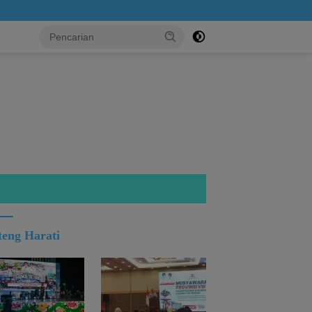
..!
teng Harati