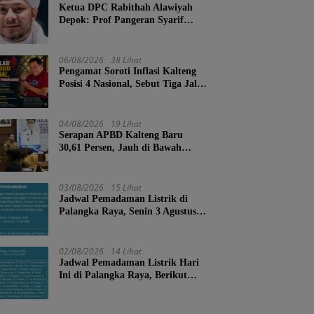
Ketua DPC Rabithah Alawiyah
Depok: Prof Pangeran Syarif
Abdurrahman Bahasyim, Salah
Satu Kader yang Sangat Layak
Menjadi Calon Ketua Umum
06/08/2026
38 Lihat
Rabitah Alawiyah
Pengamat Soroti Inflasi Kalteng
Posisi 4 Nasional, Sebut Tiga Jalur
Penanganan
04/08/2026
19 Lihat
Serapan APBD Kalteng Baru
30,61 Persen, Jauh di Bawah
Target Semester II
03/08/2026
15 Lihat
Jadwal Pemadaman Listrik di
Palangka Raya, Senin 3 Agustus
2026
02/08/2026
14 Lihat
Jadwal Pemadaman Listrik Hari
Ini di Palangka Raya, Berikut
Wilayah dan Jam Terdampak