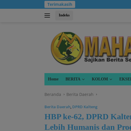
Langsung
Terimakasih
ke
konten
Indeks
Home
BERITA
KOLOM
EKSE
Beranda
Berita Daerah
Berita Daerah
,
DPRD Kalteng
HBP ke-62, DPRD Kalte
Lebih Humanis dan Pro