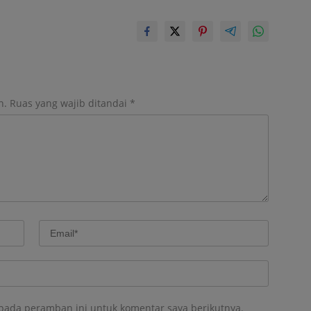
n.
Ruas yang wajib ditandai
*
 pada peramban ini untuk komentar saya berikutnya.