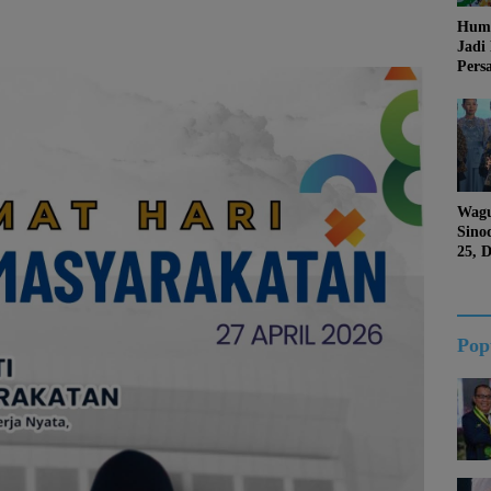
Huma
Jadi
Pers
Jang
Kema
Jati 
Wagu
Sino
25, 
Duk
Kalt
Pop