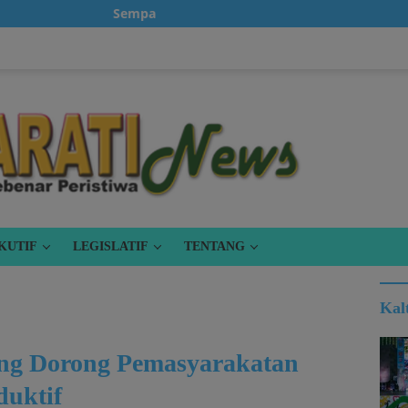
Sempatkanlah untuk klik iklan, karena itu gratis.
KUTIF
LEGISLATIF
TENTANG
Kal
ng Dorong Pemasyarakatan
duktif