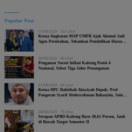
Kalteng
Popular Post
01/08/2026
133 Lihat
Ketua Angkatan MAP UMPR Ajak Alumni Jadi
Agen Perubahan, Tekankan Pendidikan Harus
Berkarakter
06/08/2026
60 Lihat
Pengamat Soroti Inflasi Kalteng Posisi 4
Nasional, Sebut Tiga Jalur Penanganan
01/08/2026
44 Lihat
Ketua DPC Rabithah Alawiyah Depok: Prof
Pangeran Syarif Abdurrahman Bahasyim, Salah
Satu Kader yang Sangat Layak Menjadi Calon
Ketua Umum Rabitah Alawiyah
04/08/2026
19 Lihat
Serapan APBD Kalteng Baru 30,61 Persen, Jauh
di Bawah Target Semester II