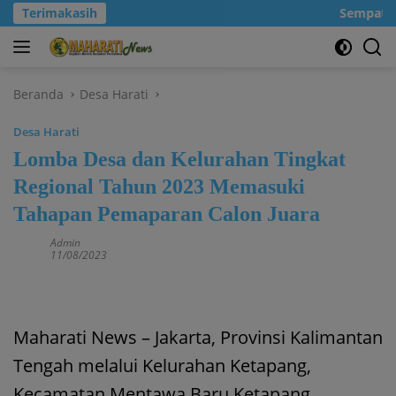
Langsung
Terimakasih
Sempatkan
ke
konten
Beranda
Desa Harati
Desa Harati
Lomba Desa dan Kelurahan Tingkat
Regional Tahun 2023 Memasuki
Tahapan Pemaparan Calon Juara
Admin
11/08/2023
Maharati News – Jakarta, Provinsi Kalimantan
Tengah melalui Kelurahan Ketapang,
Kecamatan Mentawa Baru Ketapang,