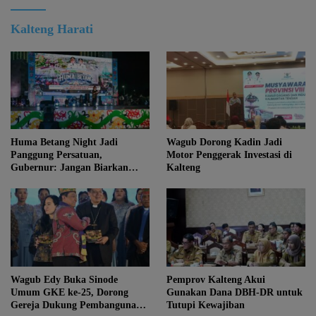
Kalteng Harati
Huma Betang Night Jadi
Wagub Dorong Kadin Jadi
Panggung Persatuan,
Motor Penggerak Investasi di
Gubernur: Jangan Biarkan
Kalteng
Kemajuan Menghapus Jati Diri
Kalteng
Wagub Edy Buka Sinode
Pemprov Kalteng Akui
Umum GKE ke-25, Dorong
Gunakan Dana DBH-DR untuk
Gereja Dukung Pembangunan
Tutupi Kewajiban