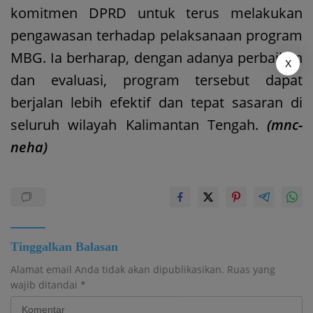
komitmen DPRD untuk terus melakukan
pengawasan terhadap pelaksanaan program
MBG. Ia berharap, dengan adanya perbaikan
X
dan evaluasi, program tersebut dapat
berjalan lebih efektif dan tepat sasaran di
seluruh wilayah Kalimantan Tengah.
(mnc-
neha)
Tinggalkan Balasan
Alamat email Anda tidak akan dipublikasikan.
Ruas yang
wajib ditandai
*