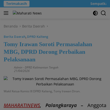
Langsung
Terimakasih
Sempatkanlah
ke
konten
Beranda
Berita Daerah
Berita Daerah
,
DPRD Kalteng
Tomy Irawan Soroti Permasalahan
MBG, DPRD Dorong Perbaikan
Pelaksanaan
Admin
-
DPRD Kalimantan Tengah
21/04/2026
Wakil Ketua Komisi III DPRD Kalteng, Tomy Irawan Diran.
MAHARATINEWS
, Palangkaraya –
Anggota