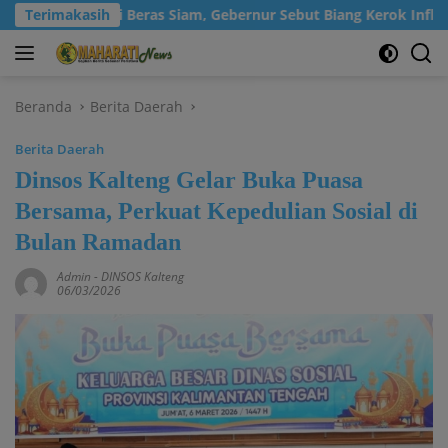
Langsung
Konsumsi Beras Siam, Gebernur Sebut Biang Kerok Inflasi Kalt
Terimakasih
ke
konten
Beranda
Berita Daerah
Berita Daerah
Dinsos Kalteng Gelar Buka Puasa
Bersama, Perkuat Kepedulian Sosial di
Bulan Ramadan
Admin
-
DINSOS Kalteng
06/03/2026