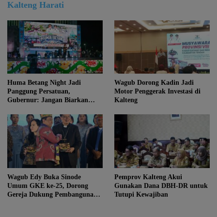
Kalteng Harati
Huma Betang Night Jadi
Wagub Dorong Kadin Jadi
Panggung Persatuan,
Motor Penggerak Investasi di
Gubernur: Jangan Biarkan
Kalteng
Kemajuan Menghapus Jati Diri
Kalteng
Wagub Edy Buka Sinode
Pemprov Kalteng Akui
Umum GKE ke-25, Dorong
Gunakan Dana DBH-DR untuk
Gereja Dukung Pembangunan
Tutupi Kewajiban
Kalteng