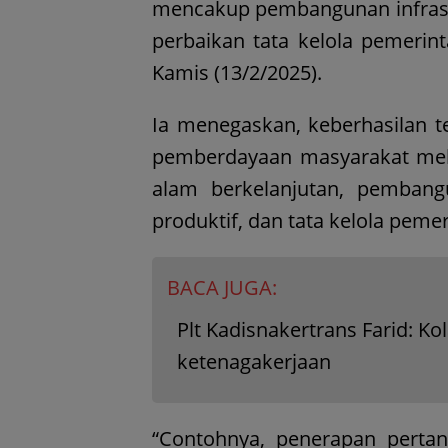
mencakup pembangunan infrast
perbaikan tata kelola pemerint
Kamis (13/2/2025).
Ia menegaskan, keberhasilan t
pemberdayaan masyarakat mela
alam berkelanjutan, pembang
produktif, dan tata kelola peme
BACA JUGA:
Plt Kadisnakertrans Farid: K
ketenagakerjaan
“Contohnya, penerapan pertani