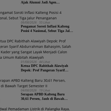
Ajak Alumni Jadi Agen
Perubahan, Tekankan Pendidikan
Harus Berkarakter
06/08/2026
55 Lihat
Pengamat Soroti Inflasi Kalteng
Posisi 4 Nasional, Sebut Tiga Jalur
Penanganan
01/08/2026
44 Lihat
Ketua DPC Rabithah Alawiyah
Depok: Prof Pangeran Syarif
Abdurrahman Bahasyim, Salah
Satu Kader yang Sangat Layak
Menjadi Calon Ketua Umum
Rabitah Alawiyah
04/08/2026
19 Lihat
Serapan APBD Kalteng Baru
30,61 Persen, Jauh di Bawah
Target Semester II