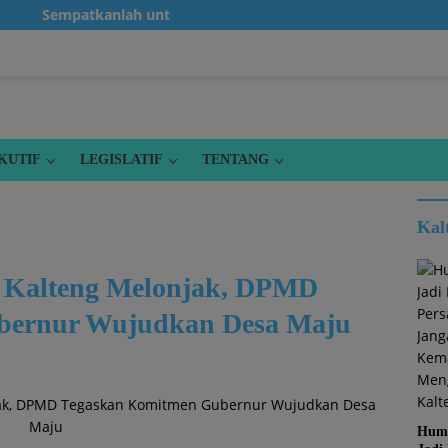
Sempatkanlah untuk klik iklan, karena itu gratis...!
KUTIF
LEGISLATIF
TENTANG
Kal
i Kalteng Melonjak, DPMD
bernur Wujudkan Desa Maju
Huma