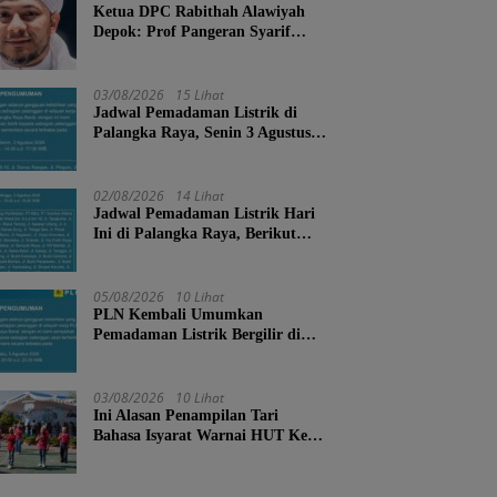
Ketua DPC Rabithah Alawiyah
Depok: Prof Pangeran Syarif
Abdurrahman Bahasyim, Salah
Satu Kader yang Sangat Layak
Menjadi Calon Ketua Umum
03/08/2026
15 Lihat
Rabitah Alawiyah
Jadwal Pemadaman Listrik di
Palangka Raya, Senin 3 Agustus
2026
02/08/2026
14 Lihat
Jadwal Pemadaman Listrik Hari
Ini di Palangka Raya, Berikut
Wilayah dan Jam Terdampak
05/08/2026
10 Lihat
PLN Kembali Umumkan
Pemadaman Listrik Bergilir di
Palangka Raya, Cek Wilayah
Terdampak Disini!
03/08/2026
10 Lihat
Ini Alasan Penampilan Tari
Bahasa Isyarat Warnai HUT Ke-
67 SMAN 1 Palangka Raya