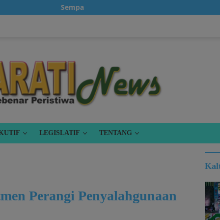
Sempatkanlah untuk klik iklan, karena itu gratis
KUTIF
LEGISLATIF
TENTANG
Kal
tmen Perangi Penyalahgunaan