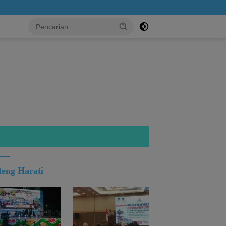
...!
teng Harati