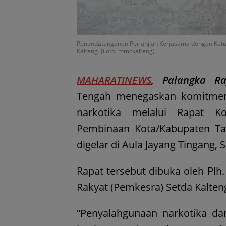
Penandatanganan Perjanjian Kerjasama dengan Ketua
Kalteng. (Foto: mmckalteng)
MAHARATINEWS
, Palangka R
Tengah menegaskan komitme
narkotika melalui Rapat K
Pembinaan Kota/Kabupaten Ta
digelar di Aula Jayang Tingang, S
Rapat tersebut dibuka oleh Plh
Rakyat (Pemkesra) Setda Kalten
“Penyalahgunaan narkotika da