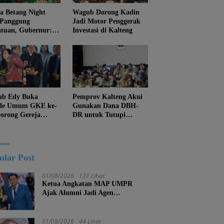
 Betang Night
Wagub Dorong Kadin
 Panggung
Jadi Motor Penggerak
atuan, Gubernur:
Investasi di Kalteng
an Biarkan
juan Menghapus
Diri Kalteng
b Edy Buka
Pemprov Kalteng Akui
de Umum GKE ke-
Gunakan Dana DBH-
Dorong Gereja
DR untuk Tutupi
ung Pembangunan
Kewajiban
eng
ular Post
01/08/2026
131 Lihat
Ketua Angkatan MAP UMPR
Ajak Alumni Jadi Agen
Perubahan, Tekankan Pendidikan
Harus Berkarakter
01/08/2026
44 Lihat