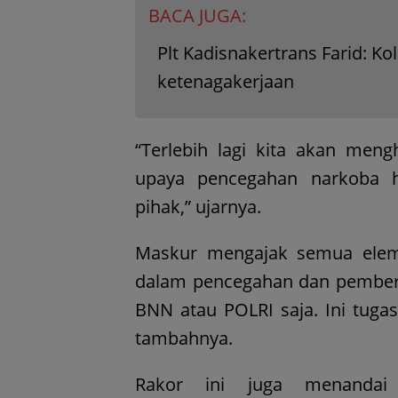
BACA JUGA:
Plt Kadisnakertrans Farid: K
ketenagakerjaan
“Terlebih lagi kita akan meng
upaya pencegahan narkoba h
pihak,” ujarnya.
Maskur mengajak semua elemen
dalam pencegahan dan pembera
BNN atau POLRI saja. Ini tuga
tambahnya.
Rakor ini juga menandai l