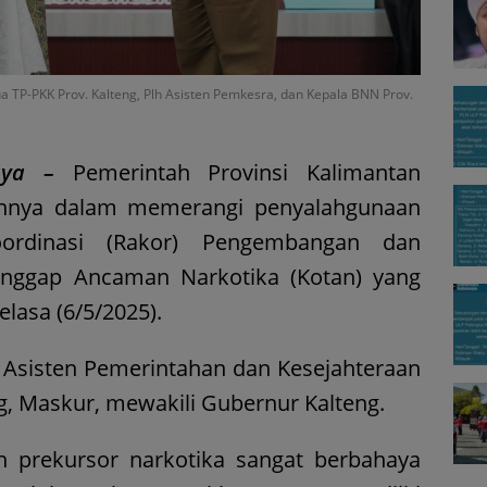
 TP-PKK Prov. Kalteng, Plh Asisten Pemkesra, dan Kepala BNN Prov.
aya –
Pemerintah Provinsi Kalimantan
nnya dalam memerangi penyalahgunaan
oordinasi (Rakor) Pengembangan dan
nggap Ancaman Narkotika (Kotan) yang
elasa (6/5/2025).
. Asisten Pemerintahan dan Kesejahteraan
g, Maskur, mewakili Gubernur Kalteng.
n prekursor narkotika sangat berbahaya