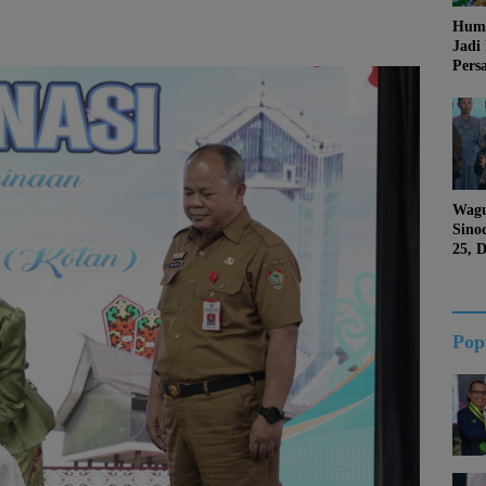
Huma
Jadi
Pers
Jang
Kema
Jati 
Wagu
Sino
25, 
Duk
Kalt
Pop