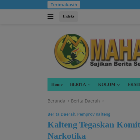
Langsung
Terimakasih
ke
konten
Indeks
Home
BERITA
KOLOM
EKSE
Beranda
Berita Daerah
Berita Daerah
,
Pemprov Kalteng
Kalteng Tegaskan Komi
Narkotika