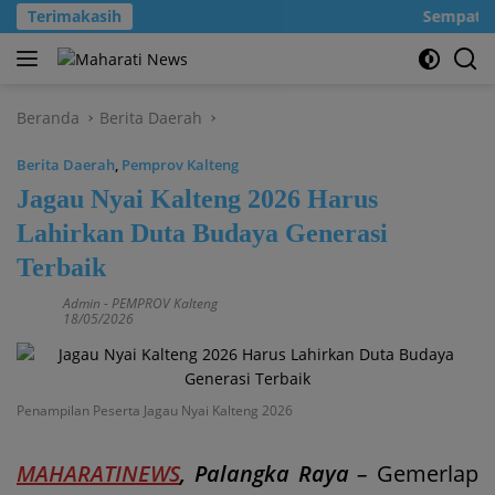
Langsung
Terimakasih
Sempatkanl
ke
konten
Beranda
Berita Daerah
Berita Daerah
,
Pemprov Kalteng
Jagau Nyai Kalteng 2026 Harus
Lahirkan Duta Budaya Generasi
Terbaik
Admin
-
PEMPROV Kalteng
18/05/2026
Penampilan Peserta Jagau Nyai Kalteng 2026
MAHARATINEWS
, Palangka Raya
–
Gemerlap