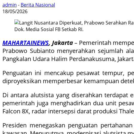
admin
-
Berita Nasional
18/05/2026
Dok. Media Sosial FB Setkab RI.
MAHARTAINEWS
, Jakarta
–
Pemerintah memperc
Prabowo Subianto menyerahkan sejumlah alat u
Pangkalan Udara Halim Perdanakusuma, Jakarta,
Penguatan ini mencakup pesawat tempur, pesa
diproyeksikan memperbesar kemampuan deteksi,
Di antara alutsista yang diserahkan terdapat e
pemerintah juga menghadirkan dua unit pesawa
Falcon 8X, radar intersepsi darat produksi Thal
Presiden menegaskan penguatan pertahanan 
kawasan. Menurutnya, modernisasi alutsista me