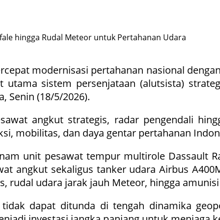
epat modernisasi pertahanan nasional dengan 
tama sistem persenjataan (alutsista) strateg
 Senin (18/5/2026).
wat angkut strategis, radar pengendali hing
 mobilitas, dan daya gentar pertahanan Indon
nam unit pesawat tempur multirole Dassault Rafa
t angkut sekaligus tanker udara Airbus A400M, 
es, rudal udara jarak jauh Meteor, hingga amuni
tidak dapat ditunda di tengah dinamika geop
njadi investasi jangka panjang untuk menjaga k