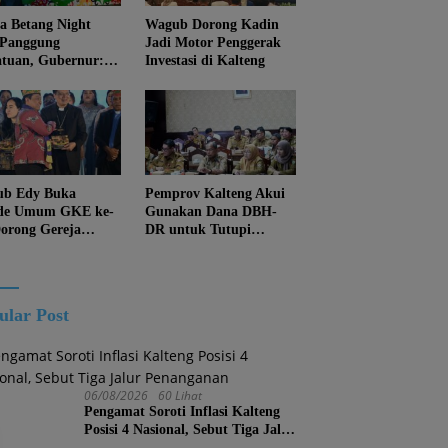
 Betang Night
Wagub Dorong Kadin
 Panggung
Jadi Motor Penggerak
atuan, Gubernur:
Investasi di Kalteng
an Biarkan
juan Menghapus
Diri Kalteng
b Edy Buka
Pemprov Kalteng Akui
de Umum GKE ke-
Gunakan Dana DBH-
Dorong Gereja
DR untuk Tutupi
ung Pembangunan
Kewajiban
eng
ular Post
06/08/2026
60 Lihat
Pengamat Soroti Inflasi Kalteng
Posisi 4 Nasional, Sebut Tiga Jalur
Penanganan