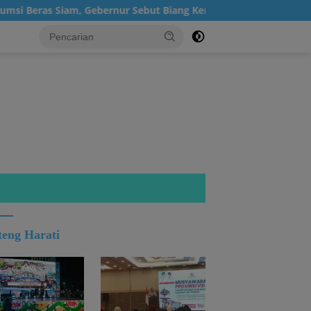
Beras Siam, Gebernur Sebut Biang Kerok Inflasi Kalteng Posisi 4
teng Harati