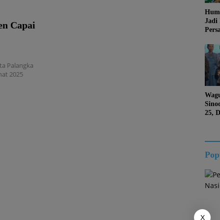
Huma
Jadi
en Capai
Pers
Jang
Kema
Jati 
ta Palangka
at 2025
Wagu
Sino
25, 
Duk
Kalt
Pop
X