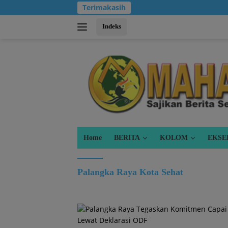
Langsung
Terimakasih
ke
konten
Indeks
Home
BERITA
KOLOM
EKSE
Palangka Raya Kota Sehat