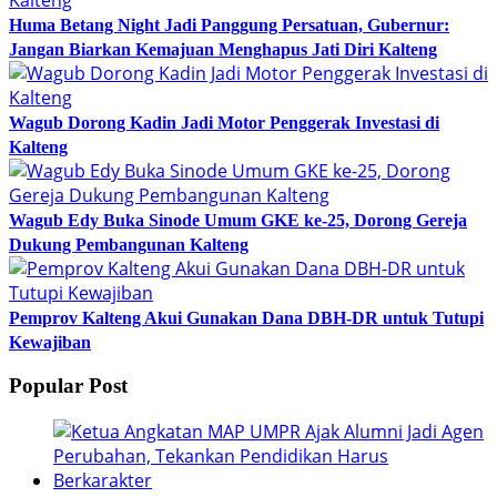
Huma Betang Night Jadi Panggung Persatuan, Gubernur:
Jangan Biarkan Kemajuan Menghapus Jati Diri Kalteng
Wagub Dorong Kadin Jadi Motor Penggerak Investasi di
Kalteng
Wagub Edy Buka Sinode Umum GKE ke-25, Dorong Gereja
Dukung Pembangunan Kalteng
Pemprov Kalteng Akui Gunakan Dana DBH-DR untuk Tutupi
Kewajiban
Popular Post