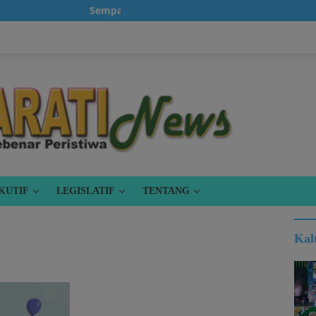
Sempatkanlah untuk klik iklan, karena itu gratis
KUTIF
LEGISLATIF
TENTANG
Kal