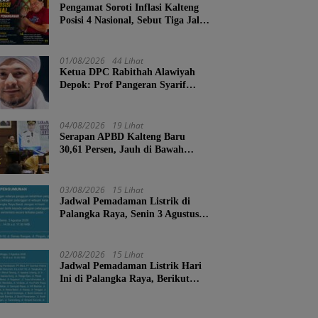
Pengamat Soroti Inflasi Kalteng
Posisi 4 Nasional, Sebut Tiga Jalur
Penanganan
01/08/2026
44 Lihat
Ketua DPC Rabithah Alawiyah
Depok: Prof Pangeran Syarif
Abdurrahman Bahasyim, Salah
Satu Kader yang Sangat Layak
Menjadi Calon Ketua Umum
04/08/2026
19 Lihat
Rabitah Alawiyah
Serapan APBD Kalteng Baru
30,61 Persen, Jauh di Bawah
Target Semester II
03/08/2026
15 Lihat
Jadwal Pemadaman Listrik di
Palangka Raya, Senin 3 Agustus
2026
02/08/2026
15 Lihat
Jadwal Pemadaman Listrik Hari
Ini di Palangka Raya, Berikut
Wilayah dan Jam Terdampak