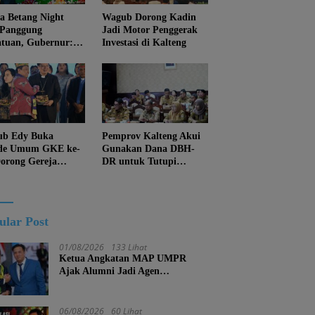
 Betang Night
Wagub Dorong Kadin
 Panggung
Jadi Motor Penggerak
atuan, Gubernur:
Investasi di Kalteng
an Biarkan
juan Menghapus
Diri Kalteng
b Edy Buka
Pemprov Kalteng Akui
de Umum GKE ke-
Gunakan Dana DBH-
Dorong Gereja
DR untuk Tutupi
ung Pembangunan
Kewajiban
eng
ular Post
01/08/2026
133 Lihat
Ketua Angkatan MAP UMPR
Ajak Alumni Jadi Agen
Perubahan, Tekankan Pendidikan
Harus Berkarakter
06/08/2026
60 Lihat