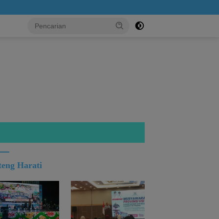
...!
teng Harati