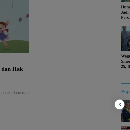
Huma
Jadi
Pers
Jang
Kema
Jati 
Wagu
Sino
25, 
n dan Hak
Duk
Kalt
Pop
an keceriaan dan
X