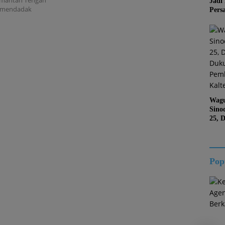
imantan Tengah
Jadi
si mendadak
Pers
Jang
Kema
Jati 
Wagu
Sino
25, 
Duk
Kalt
Pop