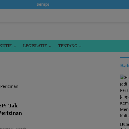
Sempatkanlah untuk klik iklan, karena itu grati
KUTIF
LEGISLATIF
TENTANG
Kal
P: Tak
Perizinan
Huma