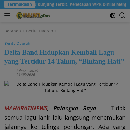
Langsung
Terimakasih
IPR Tak Kunjung Terbit, Penetapan WPR Dinilai Menjadi Si
ke
konten
Beranda
Berita Daerah
Berita Daerah
Delta Band Hidupkan Kembali Lagu
yang Tertidur 14 Tahun, “Bintang Hati”
Admin
-
Musik
31/05/2026
MAHARATINEWS
, Palangka Raya
—
Tidak
semua lagu lahir lalu langsung menemukan
jalannya ke telinga pendengar. Ada yang