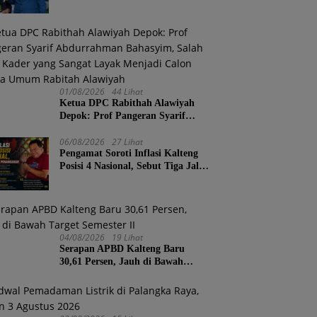
Perubahan, Tekankan Pendidikan
Harus Berkarakter
01/08/2026
44 Lihat
Ketua DPC Rabithah Alawiyah
Depok: Prof Pangeran Syarif
Abdurrahman Bahasyim, Salah
Satu Kader yang Sangat Layak
06/08/2026
27 Lihat
Pengamat Soroti Inflasi Kalteng
Menjadi Calon Ketua Umum
Posisi 4 Nasional, Sebut Tiga Jalur
Rabitah Alawiyah
Penanganan
04/08/2026
19 Lihat
Serapan APBD Kalteng Baru
30,61 Persen, Jauh di Bawah
Target Semester II