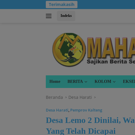
Langsung
Terimakasih
ke
konten
Indeks
Home
BERITA
KOLOM
EKSE
Beranda
Desa Harati
Desa Harati
,
Pemprov Kalteng
Desa Lemo 2 Dinilai, Wa
Yang Telah Dicapai