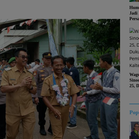
Huma
Jadi
Pers
Jang
Kema
Jati 
Wagu
Sino
25, 
Duk
Kalt
Pop