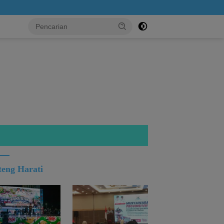
..!
teng Harati