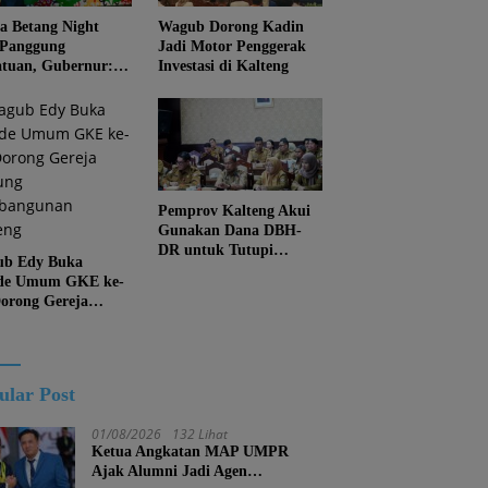
 Betang Night
Wagub Dorong Kadin
 Panggung
Jadi Motor Penggerak
atuan, Gubernur:
Investasi di Kalteng
an Biarkan
juan Menghapus
Diri Kalteng
Pemprov Kalteng Akui
Gunakan Dana DBH-
DR untuk Tutupi
b Edy Buka
Kewajiban
de Umum GKE ke-
Dorong Gereja
ung Pembangunan
eng
ular Post
01/08/2026
132 Lihat
Ketua Angkatan MAP UMPR
Ajak Alumni Jadi Agen