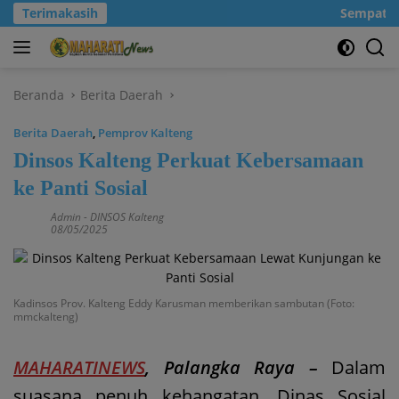
Langsung
Terimakasih
Sempatkanl
ke
konten
Beranda
Berita Daerah
Berita Daerah
,
Pemprov Kalteng
Dinsos Kalteng Perkuat Kebersamaan
ke Panti Sosial
Admin
-
DINSOS Kalteng
08/05/2025
Kadinsos Prov. Kalteng Eddy Karusman memberikan sambutan (Foto:
mmckalteng)
MAHARATINEWS
, Palangka Raya –
Dalam
suasana penuh kehangatan, Dinas Sosial