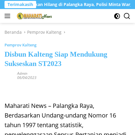
Langsung
wati Dilaporkan Hilang di Palangka Raya, Polisi Minta Warga Ban
Terimakasih
ke
konten
Beranda
Pemprov Kalteng
Pemprov Kalteng
Disbun Kalteng Siap Mendukung
Sukseskan ST2023
Admin
06/04/2023
Maharati News – Palangka Raya,
Berdasarkan Undang-undang Nomor 16
tahun 1997 tentang statistik,
penyelenggaraan Sensus Pertanian menjadi