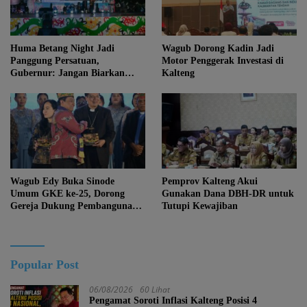
Huma Betang Night Jadi
Wagub Dorong Kadin Jadi
Panggung Persatuan,
Motor Penggerak Investasi di
Gubernur: Jangan Biarkan
Kalteng
Kemajuan Menghapus Jati Diri
Kalteng
Wagub Edy Buka Sinode
Pemprov Kalteng Akui
Umum GKE ke-25, Dorong
Gunakan Dana DBH-DR untuk
Gereja Dukung Pembangunan
Tutupi Kewajiban
Kalteng
Popular Post
06/08/2026
60 Lihat
Pengamat Soroti Inflasi Kalteng Posisi 4