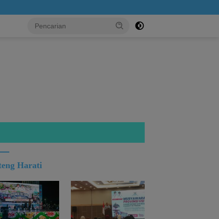
..!
teng Harati