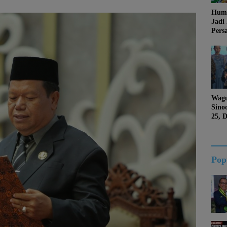
Huma
Jadi
Pers
Jang
Kema
Jati 
Wagu
Sino
25, 
Duk
Kalt
Pop