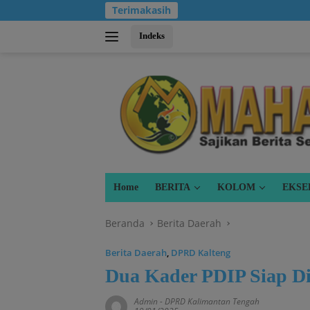
Langsung
Terimakasih
ke
konten
Indeks
Home
BERITA
KOLOM
EKSE
Beranda
Berita Daerah
Berita Daerah
,
DPRD Kalteng
Dua Kader PDIP Siap Di
Admin
-
DPRD Kalimantan Tengah