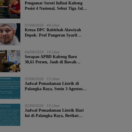
Pengamat Soroti Inflasi Kalteng
Posisi 4 Nasional, Sebut Tiga Jalur
Penanganan
01/08/2026
44 Lihat
Ketua DPC Rabithah Alawiyah
Depok: Prof Pangeran Syarif
Abdurrahman Bahasyim, Salah
Satu Kader yang Sangat Layak
Menjadi Calon Ketua Umum
04/08/2026
19 Lihat
Rabitah Alawiyah
Serapan APBD Kalteng Baru
30,61 Persen, Jauh di Bawah
Target Semester II
03/08/2026
15 Lihat
Jadwal Pemadaman Listrik di
Palangka Raya, Senin 3 Agustus
2026
02/08/2026
15 Lihat
Jadwal Pemadaman Listrik Hari
Ini di Palangka Raya, Berikut
Wilayah dan Jam Terdampak