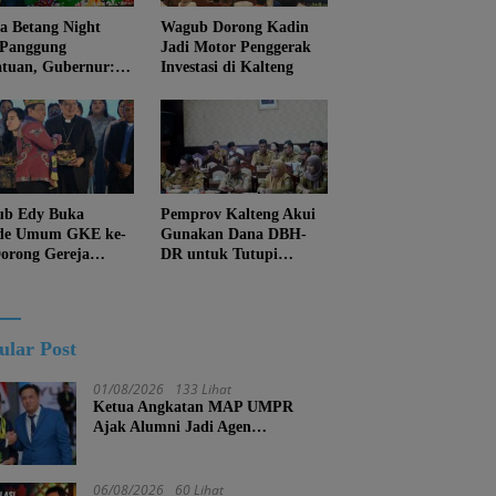
 Betang Night
Wagub Dorong Kadin
 Panggung
Jadi Motor Penggerak
atuan, Gubernur:
Investasi di Kalteng
an Biarkan
juan Menghapus
Diri Kalteng
b Edy Buka
Pemprov Kalteng Akui
de Umum GKE ke-
Gunakan Dana DBH-
Dorong Gereja
DR untuk Tutupi
ung Pembangunan
Kewajiban
eng
ular Post
01/08/2026
133 Lihat
Ketua Angkatan MAP UMPR
Ajak Alumni Jadi Agen
Perubahan, Tekankan Pendidikan
Harus Berkarakter
06/08/2026
60 Lihat