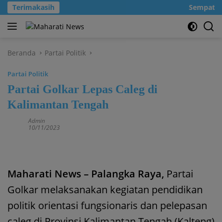
Langsung
Terimakasih
Sempatkanl
ke
konten
Beranda
Partai Politik
Partai Politik
Partai Golkar Lepas Caleg di
Kalimantan Tengah
Admin
10/11/2023
Maharati News – Palangka Raya,
Partai
Golkar melaksanakan kegiatan pendidikan
politik orientasi fungsionaris dan pelepasan
caleg di Provinsi Kalimantan Tengah (Kalteng)