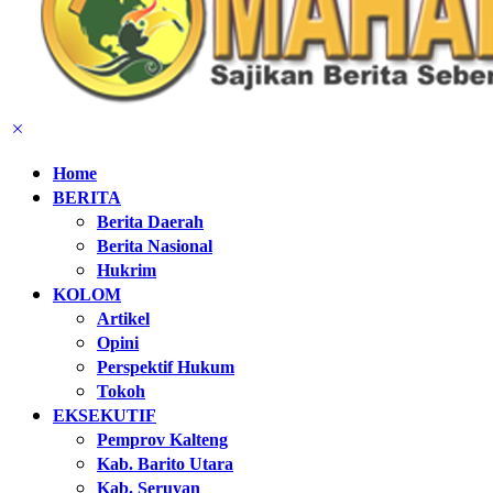
Home
BERITA
Berita Daerah
Berita Nasional
Hukrim
KOLOM
Artikel
Opini
Perspektif Hukum
Tokoh
EKSEKUTIF
Pemprov Kalteng
Kab. Barito Utara
Kab. Seruyan