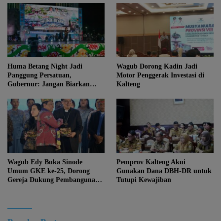
Huma Betang Night Jadi
Wagub Dorong Kadin Jadi
Panggung Persatuan,
Motor Penggerak Investasi di
Gubernur: Jangan Biarkan
Kalteng
Kemajuan Menghapus Jati Diri
Kalteng
Wagub Edy Buka Sinode
Pemprov Kalteng Akui
Umum GKE ke-25, Dorong
Gunakan Dana DBH-DR untuk
Gereja Dukung Pembangunan
Tutupi Kewajiban
Kalteng