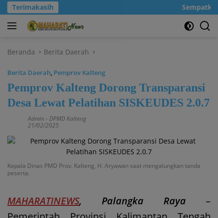
Langsung
Terimakasih
Sempatkanla
ke
konten
Beranda
Berita Daerah
Berita Daerah
,
Pemprov Kalteng
Pemprov Kalteng Dorong Transparansi
Desa Lewat Pelatihan SISKEUDES 2.0.7
Admin
-
DPMD Kalteng
21/02/2025
Kepala Dinas PMD Prov. Kalteng, H. Aryawan saat mengalungkan tanda
peserta.
MAHARATINEWS
, Palangka Raya
–
Pemerintah Provinsi Kalimantan Tengah