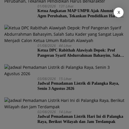
01/08/2026
131 Lihat
Ketua Angkatan MAP UMPR Ajak Alumni Jadi
X
Agen Perubahan, Tekankan Pendidikan Harus
Berkarakter
01/08/2026
44 Lihat
Ketua DPC Rabithah Alawiyah Depok: Prof
Pangeran Syarif Abdurrahman Bahasyim, Salah
Satu Kader yang Sangat Layak Menjadi Calon
Ketua Umum Rabitah Alawiyah
03/08/2026
15 Lihat
Jadwal Pemadaman Listrik di Palangka Raya,
Senin 3 Agustus 2026
02/08/2026
14 Lihat
Jadwal Pemadaman Listrik Hari Ini di Palangka
Raya, Berikut Wilayah dan Jam Terdampak