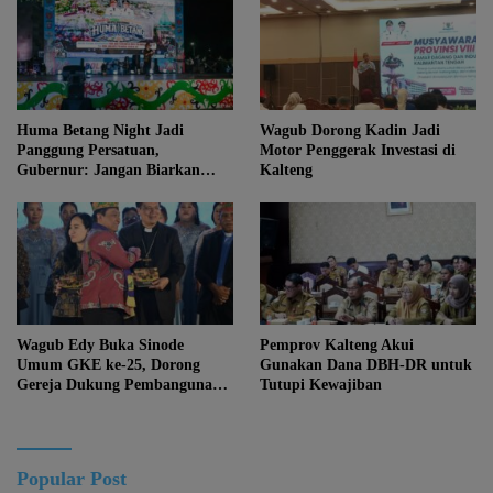
Huma Betang Night Jadi
Wagub Dorong Kadin Jadi
Panggung Persatuan,
Motor Penggerak Investasi di
Gubernur: Jangan Biarkan
Kalteng
Kemajuan Menghapus Jati Diri
Kalteng
Wagub Edy Buka Sinode
Pemprov Kalteng Akui
Umum GKE ke-25, Dorong
Gunakan Dana DBH-DR untuk
Gereja Dukung Pembangunan
Tutupi Kewajiban
Kalteng
Popular Post