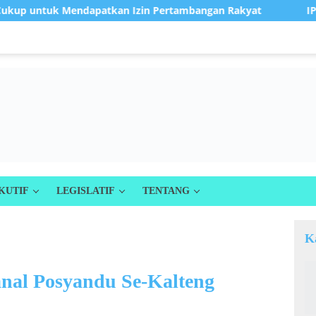
 untuk Mendapatkan Izin Pertambangan Rakyat
IPR Tak K
KUTIF
LEGISLATIF
TENTANG
K
nal Posyandu Se-Kalteng