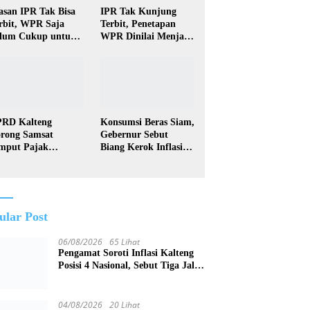
asan IPR Tak Bisa
IPR Tak Kunjung
rbit, WPR Saja
Terbit, Penetapan
lum Cukup untuk
WPR Dinilai Menjadi
ndapatkan Izin
Sia-Sia
rtambangan
kyat
RD Kalteng
Konsumsi Beras Siam,
rong Samsat
Gebernur Sebut
mput Pajak
Biang Kerok Inflasi
ndaraan Door to
Kalteng Posisi 4
or
Nasional
ular Post
06/08/2026
65 Lihat
Pengamat Soroti Inflasi Kalteng
Posisi 4 Nasional, Sebut Tiga Jalur
Penanganan
04/08/2026
20 Lihat