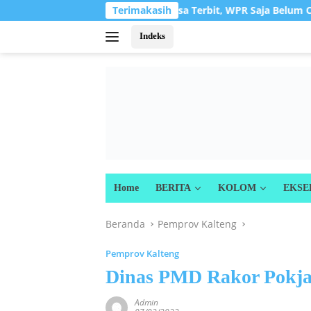
Langsung
asi
Alasan IPR Tak Bisa Terbit, WPR Saja Belum Cukup
Terimakasih
ke
konten
Indeks
Home
BERITA
KOLOM
EKSE
Beranda
Pemprov Kalteng
Pemprov Kalteng
Dinas PMD Rakor Pokja
Admin