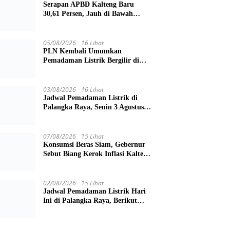
Serapan APBD Kalteng Baru
30,61 Persen, Jauh di Bawah
Target Semester II
05/08/2026
16 Lihat
PLN Kembali Umumkan
Pemadaman Listrik Bergilir di
Palangka Raya, Cek Wilayah
Terdampak Disini!
03/08/2026
16 Lihat
Jadwal Pemadaman Listrik di
Palangka Raya, Senin 3 Agustus
2026
07/08/2026
15 Lihat
Konsumsi Beras Siam, Gebernur
Sebut Biang Kerok Inflasi Kalteng
Posisi 4 Nasional
02/08/2026
15 Lihat
Jadwal Pemadaman Listrik Hari
Ini di Palangka Raya, Berikut
Wilayah dan Jam Terdampak