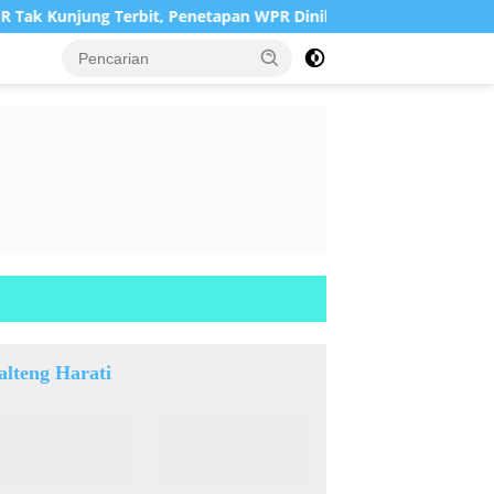
unjung Terbit, Penetapan WPR Dinilai Menjadi Sia-Sia
DP
alteng Harati