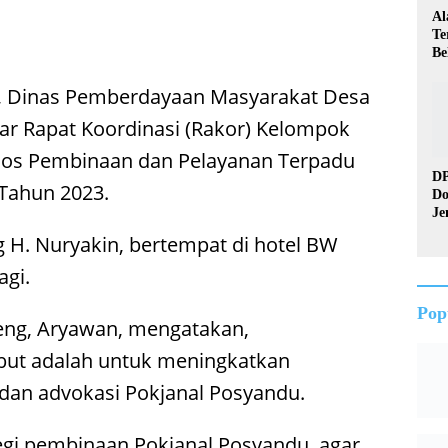
Al
Te
Be
Me
Pe
a, Dinas Pemberdayaan Masyarakat Desa
Ra
ar Rapat Koordinasi (Rakor) Kelompok
Pos Pembinaan dan Pelayanan Terpadu
DP
 Tahun 2023.
Do
Je
Ke
g H. Nuryakin, bertempat di hotel BW
Do
agi.
Pop
teng, Aryawan, mengatakan,
ebut adalah untuk meningkatkan
 dan advokasi Pokjanal Posyandu.
gi pembinaan Pokjanal Posyandu, agar