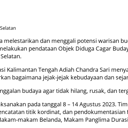
Selatan
melestarikan dan menggali potensi warisan bud
melakukan pendataan Objek Diduga Cagar Budaya
Selatan.
nsi Kalimantan Tengah Adiah Chandra Sari menya
an bagaimana jejak-jejak kebudayaan dan sejara
inggalan budaya agar tidak hilang, rusak, dan t
aksanakan pada tanggal 8 – 14 Agustus 2023. Ti
atatan titik kordinat, dan pendokumentasian fo
akam-makam Belanda, Makam Panglima Durasid