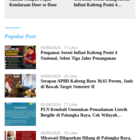
Kendaraan Door to Door
Inflasi Kalteng Posisi 4
Nasional
Popular Post
06/08/2026
71 Lihat
Pengamat Soroti Inflasi Kalteng Posisi 4
Nasional, Sebut Tiga Jalur Penanganan
04/08/2026
20 Lihat
Serapan APBD Kalteng Baru 30,61 Persen, Jauh
di Bawah Target Semester II
05/08/2026
17 Lihat
PLN Kembali Umumkan Pemadaman Listrik
Bergilir di Palangka Raya, Cek Wilayah
Terdampak Disini!
08/08/2026
16 Lihat
Mirawati Dilaporkan Hilang di Palangka Raya,