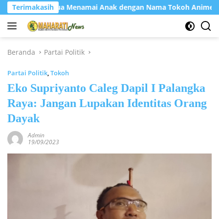
Langsung
apa Orang Tua Menamai Anak dengan Nama Tokoh Anime?
Terimakasih
ke
konten
Beranda
Partai Politik
Partai Politik
,
Tokoh
Eko Supriyanto Caleg Dapil I Palangka
Raya: Jangan Lupakan Identitas Orang
Dayak
Admin
19/09/2023