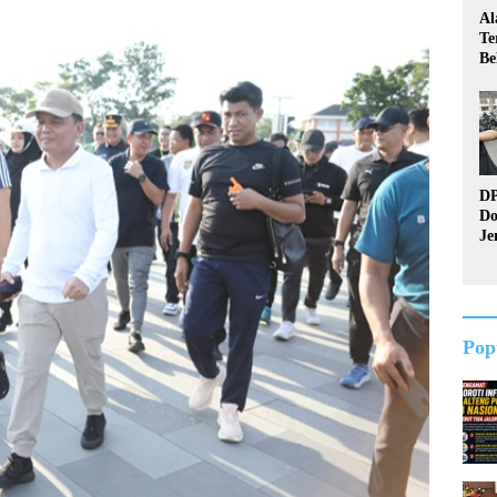
Al
Te
Be
Me
Pe
Ra
DP
Do
Je
Ke
Do
Pop