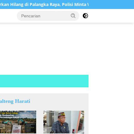
g di Palangka Raya, Polisi Minta Warga Bantu Berikan Informasi
alteng Harati