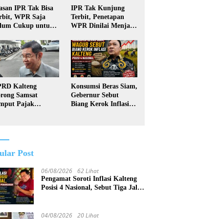
asan IPR Tak Bisa
IPR Tak Kunjung
rbit, WPR Saja
Terbit, Penetapan
lum Cukup untuk
WPR Dinilai Menjadi
ndapatkan Izin
Sia-Sia
rtambangan
kyat
RD Kalteng
Konsumsi Beras Siam,
rong Samsat
Gebernur Sebut
mput Pajak
Biang Kerok Inflasi
ndaraan Door to
Kalteng Posisi 4
or
Nasional
ular Post
06/08/2026
62 Lihat
Pengamat Soroti Inflasi Kalteng
Posisi 4 Nasional, Sebut Tiga Jalur
Penanganan
04/08/2026
20 Lihat