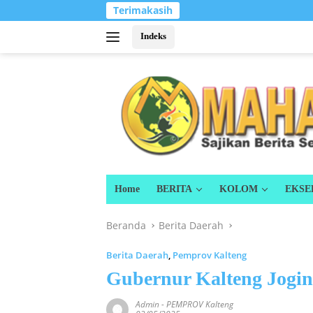
Langsung
Terimakasih
ke
konten
Indeks
Home
BERITA
KOLOM
EKSE
Beranda
Berita Daerah
Berita Daerah
,
Pemprov Kalteng
Gubernur Kalteng Jogin
Admin
-
PEMPROV Kalteng