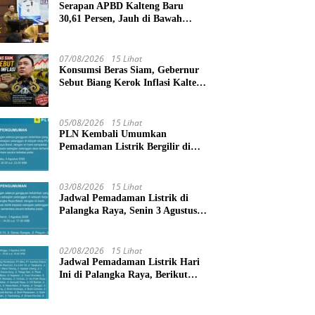
Serapan APBD Kalteng Baru
30,61 Persen, Jauh di Bawah
Target Semester II
07/08/2026
15 Lihat
Konsumsi Beras Siam, Gebernur
Sebut Biang Kerok Inflasi Kalteng
Posisi 4 Nasional
05/08/2026
15 Lihat
PLN Kembali Umumkan
Pemadaman Listrik Bergilir di
Palangka Raya, Cek Wilayah
Terdampak Disini!
03/08/2026
15 Lihat
Jadwal Pemadaman Listrik di
Palangka Raya, Senin 3 Agustus
2026
02/08/2026
15 Lihat
Jadwal Pemadaman Listrik Hari
Ini di Palangka Raya, Berikut
Wilayah dan Jam Terdampak