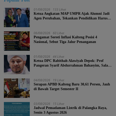
01/08/2026
133 Lihat
Ketua Angkatan MAP UMPR Ajak Alumni Jadi
Agen Perubahan, Tekankan Pendidikan Harus
Berkarakter
06/08/2026
60 Lihat
Pengamat Soroti Inflasi Kalteng Posisi 4
Nasional, Sebut Tiga Jalur Penanganan
01/08/2026
44 Lihat
Ketua DPC Rabithah Alawiyah Depok: Prof
Pangeran Syarif Abdurrahman Bahasyim, Salah
Satu Kader yang Sangat Layak Menjadi Calon
Ketua Umum Rabitah Alawiyah
04/08/2026
19 Lihat
Serapan APBD Kalteng Baru 30,61 Persen, Jauh
di Bawah Target Semester II
03/08/2026
15 Lihat
Jadwal Pemadaman Listrik di Palangka Raya,
Senin 3 Agustus 2026