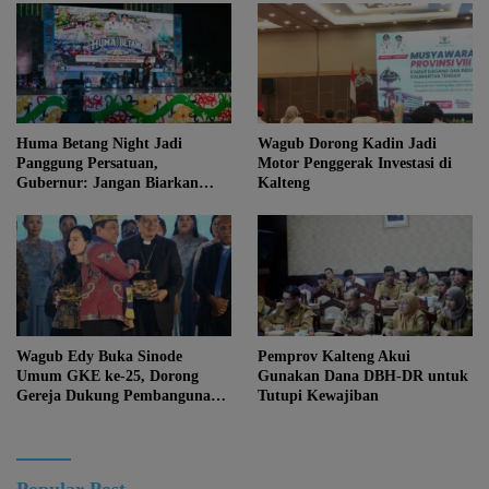
Huma Betang Night Jadi
Wagub Dorong Kadin Jadi
Panggung Persatuan,
Motor Penggerak Investasi di
Gubernur: Jangan Biarkan
Kalteng
Kemajuan Menghapus Jati Diri
Kalteng
Wagub Edy Buka Sinode
Pemprov Kalteng Akui
Umum GKE ke-25, Dorong
Gunakan Dana DBH-DR untuk
Gereja Dukung Pembangunan
Tutupi Kewajiban
Kalteng
Popular Post