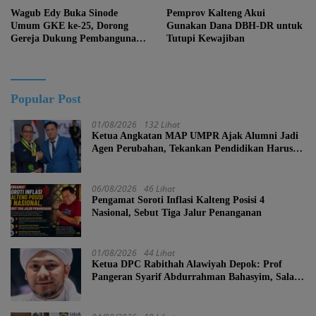
Wagub Edy Buka Sinode
Pemprov Kalteng Akui
Umum GKE ke-25, Dorong
Gunakan Dana DBH-DR untuk
Gereja Dukung Pembangunan
Tutupi Kewajiban
Kalteng
Popular Post
01/08/2026
132 Lihat
Ketua Angkatan MAP UMPR Ajak Alumni Jadi
Agen Perubahan, Tekankan Pendidikan Harus
Berkarakter
06/08/2026
46 Lihat
Pengamat Soroti Inflasi Kalteng Posisi 4
Nasional, Sebut Tiga Jalur Penanganan
01/08/2026
44 Lihat
Ketua DPC Rabithah Alawiyah Depok: Prof
Pangeran Syarif Abdurrahman Bahasyim, Salah
Satu Kader yang Sangat Layak Menjadi Calon
Ketua Umum Rabitah Alawiyah