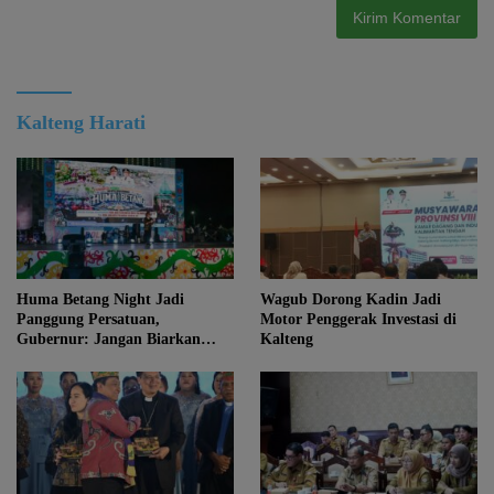
Kalteng Harati
Huma Betang Night Jadi
Wagub Dorong Kadin Jadi
Panggung Persatuan,
Motor Penggerak Investasi di
Gubernur: Jangan Biarkan
Kalteng
Kemajuan Menghapus Jati Diri
Kalteng