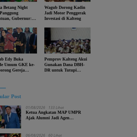
 Betang Night
Wagub Dorong Kadin
 Panggung
Jadi Motor Penggerak
atuan, Gubernur:
Investasi di Kalteng
an Biarkan
juan Menghapus
Diri Kalteng
b Edy Buka
Pemprov Kalteng Akui
de Umum GKE ke-
Gunakan Dana DBH-
Dorong Gereja
DR untuk Tutupi
ung Pembangunan
Kewajiban
eng
ular Post
01/08/2026
133 Lihat
Ketua Angkatan MAP UMPR
Ajak Alumni Jadi Agen
Perubahan, Tekankan Pendidikan
Harus Berkarakter
06/08/2026
60 Lihat