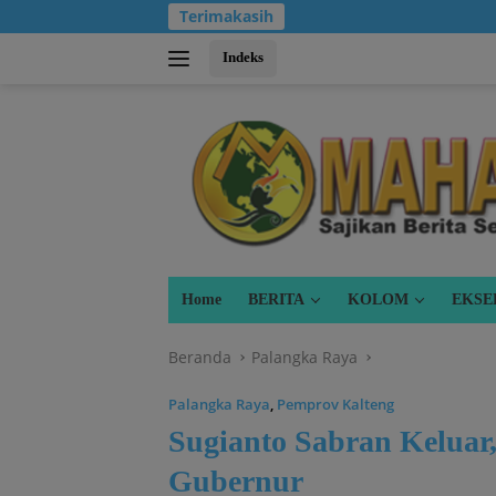
Langsung
Terimakasih
ke
konten
Indeks
Home
BERITA
KOLOM
EKSE
Beranda
Palangka Raya
Palangka Raya
,
Pemprov Kalteng
Sugianto Sabran Keluar
Gubernur