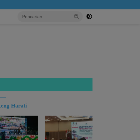
..!
teng Harati