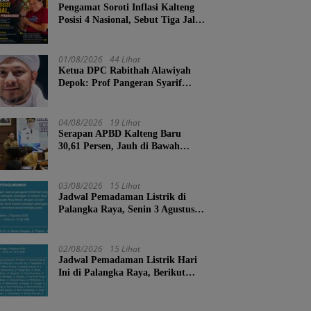
Pengamat Soroti Inflasi Kalteng
Posisi 4 Nasional, Sebut Tiga Jalur
Penanganan
01/08/2026
44 Lihat
Ketua DPC Rabithah Alawiyah
Depok: Prof Pangeran Syarif
Abdurrahman Bahasyim, Salah
Satu Kader yang Sangat Layak
Menjadi Calon Ketua Umum
04/08/2026
19 Lihat
Rabitah Alawiyah
Serapan APBD Kalteng Baru
30,61 Persen, Jauh di Bawah
Target Semester II
03/08/2026
15 Lihat
Jadwal Pemadaman Listrik di
Palangka Raya, Senin 3 Agustus
2026
02/08/2026
15 Lihat
Jadwal Pemadaman Listrik Hari
Ini di Palangka Raya, Berikut
Wilayah dan Jam Terdampak