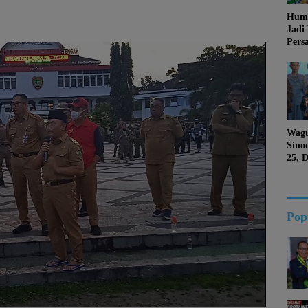
Huma
Jadi
Pers
Jang
Kema
Jati 
Wagu
Sino
25, 
Duk
Kalt
Pop