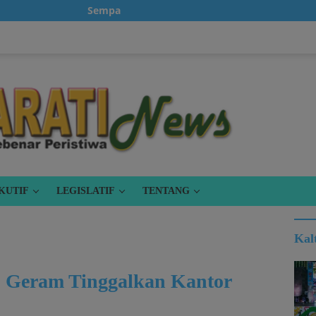
Sempatkanlah untuk klik iklan, karena itu gratis.
KUTIF
LEGISLATIF
TENTANG
Kal
, Geram Tinggalkan Kantor