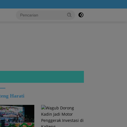
...!
teng Harati