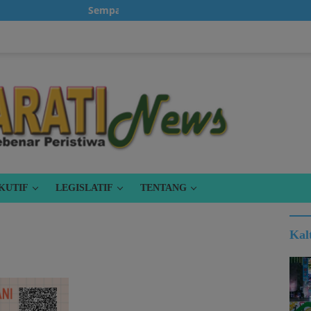
Sempatkanlah untuk klik iklan, karena itu gratis
KUTIF
LEGISLATIF
TENTANG
Kal