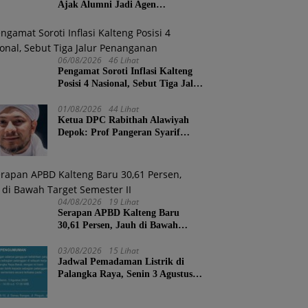
Ajak Alumni Jadi Agen
Perubahan, Tekankan Pendidikan
Harus Berkarakter
06/08/2026
46 Lihat
Pengamat Soroti Inflasi Kalteng
Posisi 4 Nasional, Sebut Tiga Jalur
Penanganan
01/08/2026
44 Lihat
Ketua DPC Rabithah Alawiyah
Depok: Prof Pangeran Syarif
Abdurrahman Bahasyim, Salah
Satu Kader yang Sangat Layak
Menjadi Calon Ketua Umum
Rabitah Alawiyah
04/08/2026
19 Lihat
Serapan APBD Kalteng Baru
30,61 Persen, Jauh di Bawah
Target Semester II
03/08/2026
15 Lihat
Jadwal Pemadaman Listrik di
Palangka Raya, Senin 3 Agustus
2026