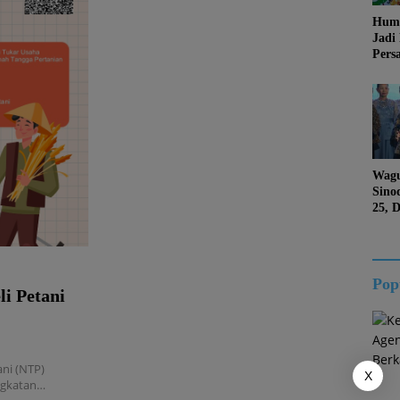
Huma
Jadi
Pers
Jang
Kema
Jati 
Wagu
Sino
25, 
Duk
Kalt
Pop
i Petani
ni (NTP)
X
ngkatan…