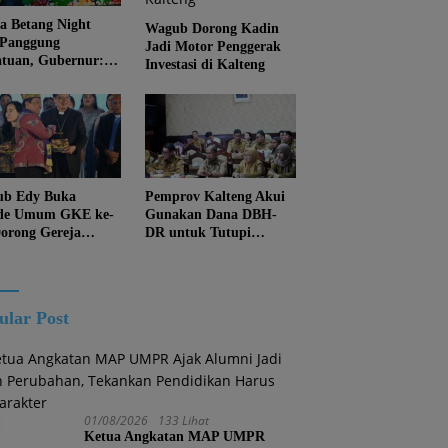
 Betang Night
Wagub Dorong Kadin
 Panggung
Jadi Motor Penggerak
atuan, Gubernur:
Investasi di Kalteng
an Biarkan
juan Menghapus
Diri Kalteng
b Edy Buka
Pemprov Kalteng Akui
de Umum GKE ke-
Gunakan Dana DBH-
Dorong Gereja
DR untuk Tutupi
ung Pembangunan
Kewajiban
eng
ular Post
01/08/2026
133 Lihat
Ketua Angkatan MAP UMPR