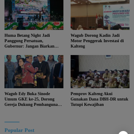
Huma Betang Night Jadi
Wagub Dorong Kadin Jadi
Panggung Persatuan,
Motor Penggerak Investasi di
Gubernur: Jangan Biarkan
Kalteng
Kemajuan Menghapus Jati Diri
Kalteng
Wagub Edy Buka Sinode
Pemprov Kalteng Akui
Umum GKE ke-25, Dorong
Gunakan Dana DBH-DR untuk
Gereja Dukung Pembangunan
Tutupi Kewajiban
Kalteng
Popular Post