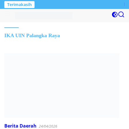
Langsung
Terimakasih
Mirawati Dilapo
ke
konten
IKA UIN Palangka Raya
Berita Daerah
24/04/2026