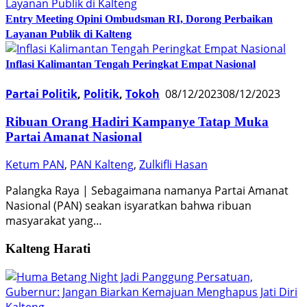
Entry Meeting Opini Ombudsman RI, Dorong Perbaikan
Layanan Publik di Kalteng
Inflasi Kalimantan Tengah Peringkat Empat Nasional
Partai Politik
,
Politik
,
Tokoh
08/12/2023
08/12/2023
Ribuan Orang Hadiri Kampanye Tatap Muka
Partai Amanat Nasional
Ketum PAN
,
PAN Kalteng
,
Zulkifli Hasan
Palangka Raya | Sebagaimana namanya Partai Amanat
Nasional (PAN) seakan isyaratkan bahwa ribuan
masyarakat yang…
Kalteng Harati