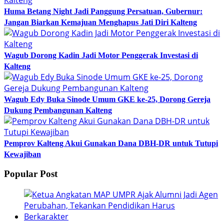
Huma Betang Night Jadi Panggung Persatuan, Gubernur:
Jangan Biarkan Kemajuan Menghapus Jati Diri Kalteng
Wagub Dorong Kadin Jadi Motor Penggerak Investasi di
Kalteng
Wagub Edy Buka Sinode Umum GKE ke-25, Dorong Gereja
Dukung Pembangunan Kalteng
Pemprov Kalteng Akui Gunakan Dana DBH-DR untuk Tutupi
Kewajiban
Popular Post