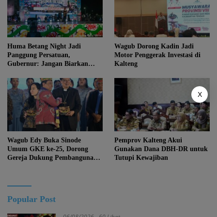
Huma Betang Night Jadi
Wagub Dorong Kadin Jadi
Panggung Persatuan,
Motor Penggerak Investasi di
Gubernur: Jangan Biarkan
Kalteng
Kemajuan Menghapus Jati Diri
Kalteng
X
Wagub Edy Buka Sinode
Pemprov Kalteng Akui
Umum GKE ke-25, Dorong
Gunakan Dana DBH-DR untuk
Gereja Dukung Pembangunan
Tutupi Kewajiban
Kalteng
Popular Post
06/08/2026
60 Lihat